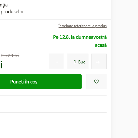
nţia
i produselor
Întrebare referitoare la produs
Pe 12.8. la dumneavostră
acasă
:
2 729 lei
i
Buc
Puneți în coș