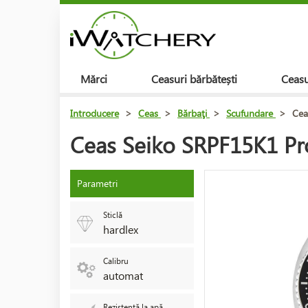
Mărci
Ceasuri bărbătești
Ceasu
Introducere
>
Ceas
>
Bărbaţi
>
Scufundare
>
Cea
Ceas Seiko SRPF15K1 Pr
Parametri
Sticlă
hardlex
Calibru
automat
Rezistență la apă