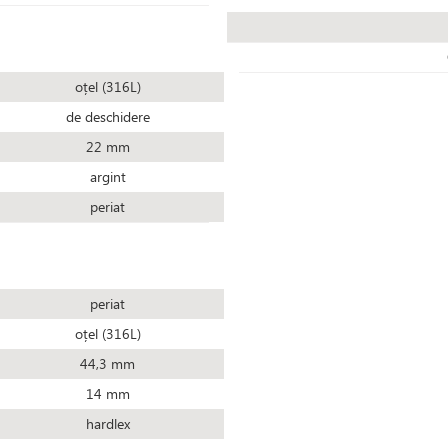
oțel (316L)
de deschidere
22 mm
argint
periat
periat
oțel (316L)
44,3 mm
14 mm
hardlex