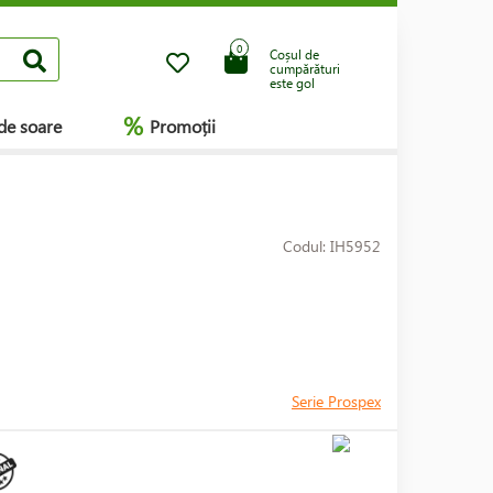
0
Coșul de
cumpărături
este gol
%
de soare
Promoții
Codul: IH5952
Serie Prospex