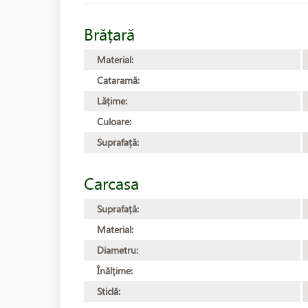
Brățară
Material:
Cataramă:
Lățime:
Culoare:
Suprafață:
Carcasa
Suprafață:
Material:
Diametru:
Înălțime:
Sticlă: