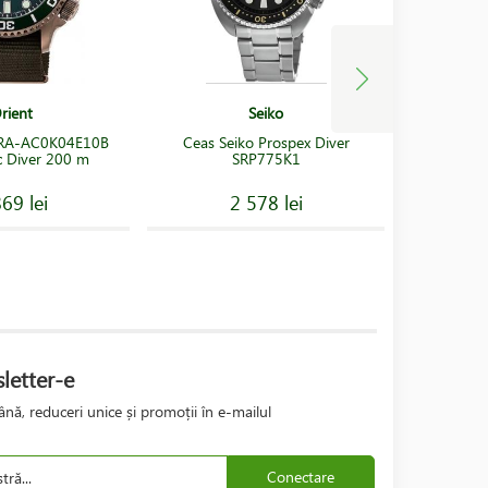
rient
Seiko
 RA-AC0K04E10B
Ceas Seiko Prospex Diver
Ceas Seik
 Diver 200 m
SRP775K1
K
69 lei
2 578 lei
letter-e
nă, reduceri unice și promoții în e-mailul
Conectare