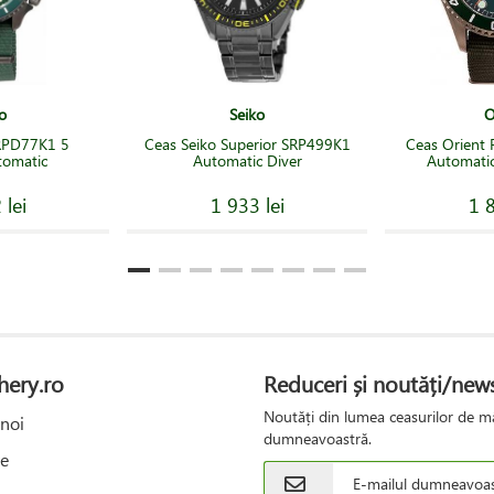
o
Seiko
O
SRPD77K1 5
Ceas Seiko Superior SRP499K1
Ceas Orient
tomatic
Automatic Diver
Automatic
 lei
1 933 lei
1 8
hery.ro
Reduceri și noutăți/news
Noutăți din lumea ceasurilor de mâ
noi
dumneavoastră.
e