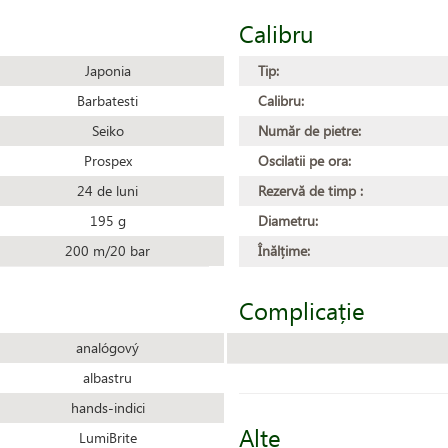
Calibru
Japonia
Tip:
Barbatesti
Calibru:
Seiko
Număr de pietre:
Prospex
Oscilatii pe ora:
24 de luni
Rezervă de timp :
195 g
Diametru:
200 m/20 bar
Înălțime:
Complicație
analógový
albastru
hands-indici
Alte
LumiBrite