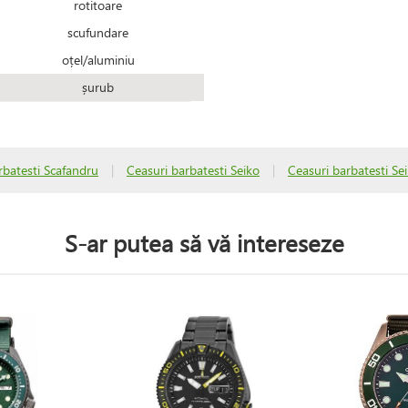
rotitoare
scufundare
oțel/aluminiu
șurub
rbatesti Scafandru
|
Ceasuri barbatesti Seiko
|
Ceasuri barbatesti Se
S-ar putea să vă intereseze