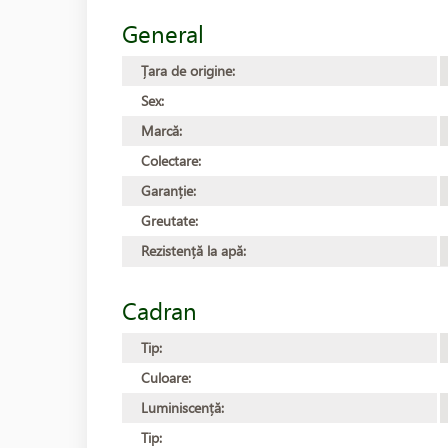
General
Țara de origine:
Sex:
Marcă:
Colectare:
Garanție:
Greutate:
Rezistență la apă:
Cadran
Tip:
Culoare:
Luminiscență:
Tip: