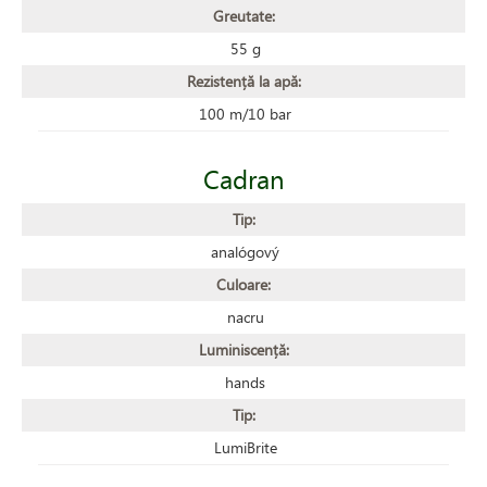
Greutate:
55 g
Rezistență la apă:
100 m/10 bar
Cadran
Tip:
analógový
Culoare:
nacru
Luminiscență:
hands
Tip:
LumiBrite