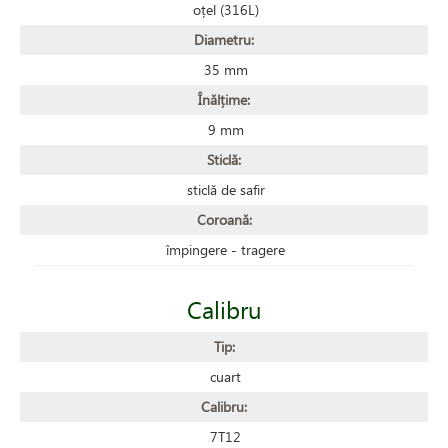
oțel (316L)
Diametru:
35 mm
Înălțime:
9 mm
Sticlă:
sticlă de safir
Coroană:
împingere - tragere
Calibru
Tip:
cuart
Calibru:
7T12