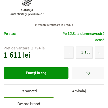
Garanţia
autenticităţii produselor
Întrebare referitoare la produs
Pe stoc
Pe 12.8. la dumneavostră
acasă
Pret de vanzare:
2 794 lei
1 611 lei
Buc
Puneți în coș
Parametri
Ambalaj
Despre brand