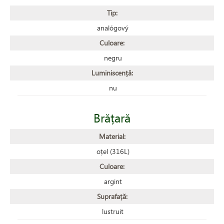
Tip:
analógový
Culoare:
negru
Luminiscență:
nu
Brățară
Material:
oțel (316L)
Culoare:
argint
Suprafață:
lustruit