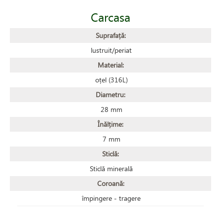
Carcasa
Suprafață:
lustruit/periat
Material:
oțel (316L)
Diametru:
28 mm
Înălțime:
7 mm
Sticlă:
Sticlă minerală
Coroană:
împingere - tragere