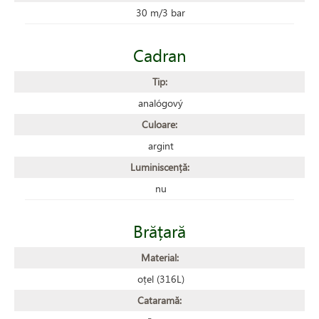
30 m/3 bar
Cadran
Tip:
analógový
Culoare:
argint
Luminiscență:
nu
Brățară
Material:
oțel (316L)
Cataramă: