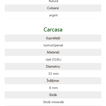
fluture
Culoare:
argint
Carcasa
Suprafață:
lustruit/periat
Material:
oțel (316L)
Diametru:
33 mm
Înălțime:
8 mm
Sticlă:
Sticlă minerală