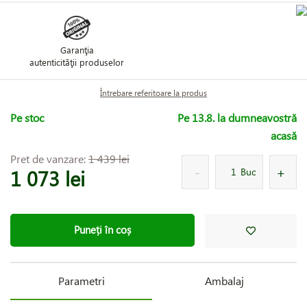
Garanţia
autenticităţii produselor
Întrebare referitoare la produs
Pe stoc
Pe 13.8. la dumneavostră
acasă
Pret de vanzare:
1 439 lei
1 073 lei
Buc
Puneți în coș
Parametri
Ambalaj