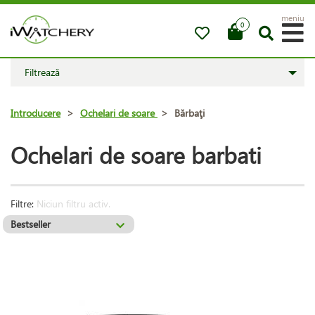
meniu
0
Filtrează
Introducere
>
Ochelari de soare
>
Bărbaţi
Ochelari de soare barbati
Filtre:
Niciun filtru activ.