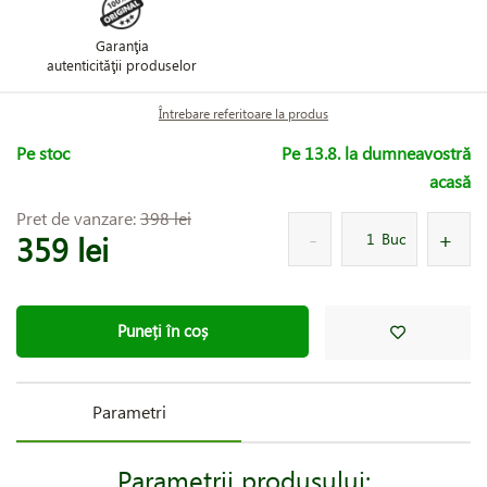
Garanţia
autenticităţii produselor
Întrebare referitoare la produs
Pe stoc
Pe 13.8. la dumneavostră
acasă
Pret de vanzare:
398 lei
359 lei
Buc
Puneți în coș
Parametri
Parametrii produsului: