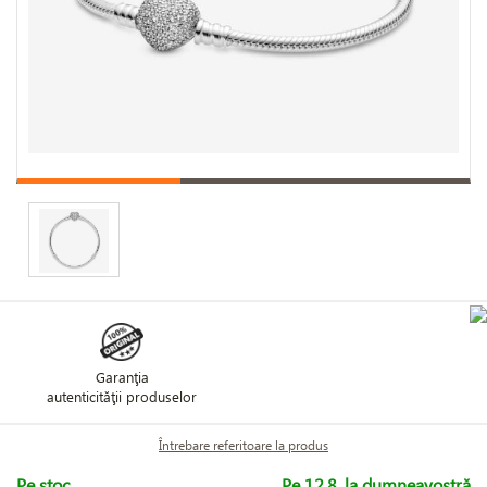
Garanţia
autenticităţii produselor
Întrebare referitoare la produs
Pe stoc
Pe 12.8. la dumneavostră