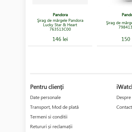
Pandora
Pand
Şirag de mărgele Pandora
Şirag de mărg
Lucky Star & Heart
79841
763513C00
146 lei
150 
Pentru clienți
iWatc
Date personale
Despre 
Transport, Mod de plată
Contact
Termeni si conditii
Retururi și reclamații