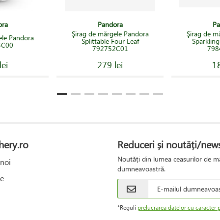
ora
Pandora
Pa
Şirag de mărgele Pandora
Şirag de m
ele Pandora
Splittable Four Leaf
Sparkling
3C00
792752C01
798
lei
279 lei
18
hery.ro
Reduceri și noutăți/news
Noutăți din lumea ceasurilor de mâ
noi
dumneavoastră.
e
*Reguli
prelucrarea datelor cu caracter 