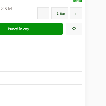
acasă
:
215 lei
Buc
Puneți în coș