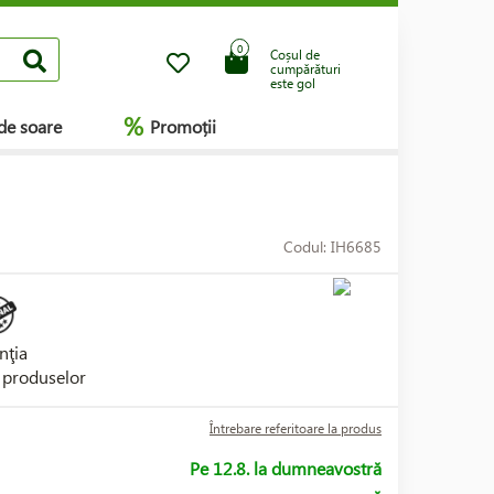
0
Coșul de
cumpărături
este gol
%
de soare
Promoții
Codul: IH6685
nţia
i produselor
Întrebare referitoare la produs
Pe 12.8. la dumneavostră