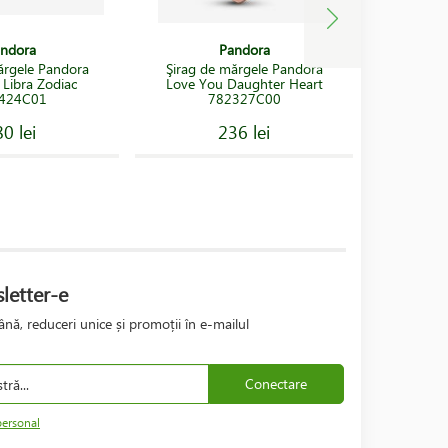
ndora
Pandora
ărgele Pandora
Şirag de mărgele Pandora
Şirag d
 Libra Zodiac
Love You Daughter Heart
Sparkl
424C01
782327C00
0 lei
236 lei
letter-e
nă, reduceri unice și promoții în e-mailul
Conectare
personal