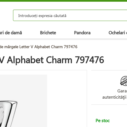
ri de damă
Brichete
Pandora
Ochelari 
 de mărgele Letter V Alphabet Charm 797476
r V Alphabet Charm 797476
Gara
autenticităţi
Pe stoc