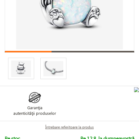
Garanţia
autenticităţii produselor
Întrebare referitoare la produs
Pe stoc
Pe 12.8. la dumneavostră