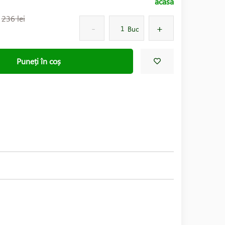
acasă
:
236 lei
Buc
Puneți în coș