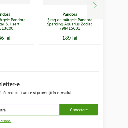
ndora
Pandora
ărgele Pandora
Şirag de mărgele Pandora
Şirag d
tar & Heart
Sparkling Aquarius Zodiac
Love Yo
513C00
798415C01
6 lei
189 lei
letter-e
nă, reduceri unice și promoții în e-mailul
Conectare
personal