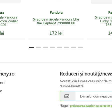
ora
Pandora
Pa
ele Pandora
Şirag de m
Şirag de mărgele Pandora Ellie
icorn Zodiac
Lucky S
the Elephant 799088C00
3C01
763
lei
172 lei
14
hery.ro
Reduceri și noutăți/news
Noutăți din lumea ceasurilor de mâ
noi
dumneavoastră.
e
*Reguli
prelucrarea datelor cu caracter 