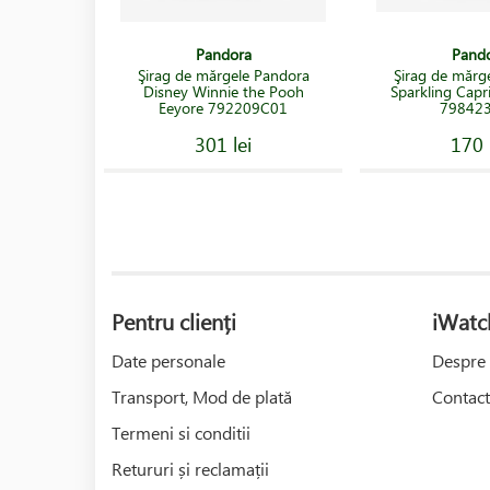
Pandora
Pand
Şirag de mărgele Pandora
Şirag de mărg
Disney Winnie the Pooh
Sparkling Capr
Eeyore 792209C01
79842
301 lei
170 
Pentru clienți
iWatc
Date personale
Despre 
Transport, Mod de plată
Contact
Termeni si conditii
Retururi și reclamații