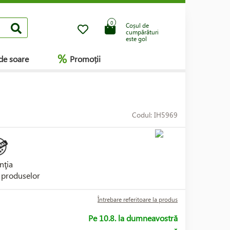
0
Coșul de
cumpărături
este gol
%
de soare
Promoții
Codul: IH5969
nţia
i produselor
Întrebare referitoare la produs
Pe 10.8. la dumneavostră