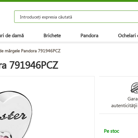
ri de damă
Brichete
Pandora
Ochelari 
 de mărgele Pandora 791946PCZ
ra 791946PCZ
Gara
autenticităţi
Pe stoc