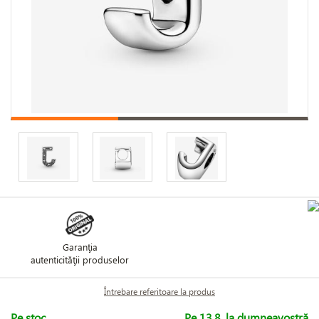
Garanţia
autenticităţii produselor
Întrebare referitoare la produs
Pe stoc
Pe 13.8. la dumneavostră