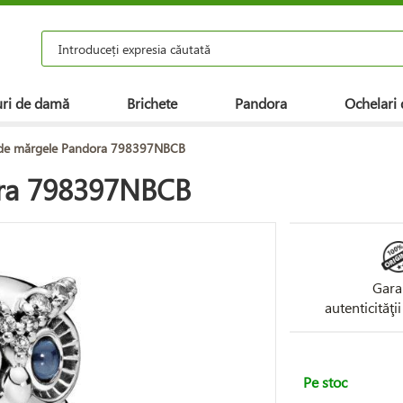
ri de damă
Brichete
Pandora
Ochelari 
 de mărgele Pandora 798397NBCB
ora 798397NBCB
Gara
autenticităţi
Pe stoc