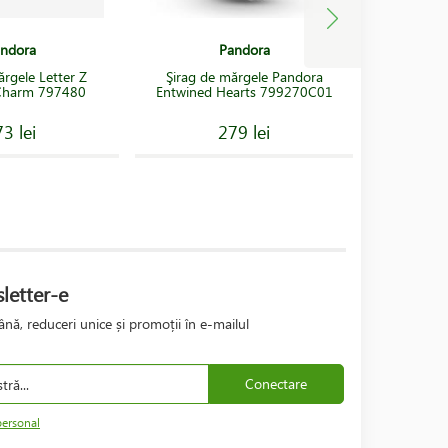
ndora
Pandora
Şirag d
ărgele Letter Z
Şirag de mărgele Pandora
Sparkl
Charm 797480
Entwined Hearts 799270C01
3 lei
279 lei
letter-e
nă, reduceri unice și promoții în e-mailul
Conectare
personal