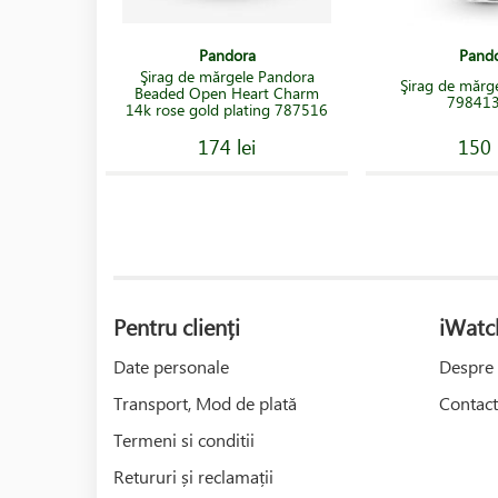
Pandora
Pand
Şirag de mărgele Pandora
Şirag de mărg
Beaded Open Heart Charm
79841
14k rose gold plating 787516
174 lei
150 
Pentru clienți
iWatc
Date personale
Despre 
Transport, Mod de plată
Contact
Termeni si conditii
Retururi și reclamații