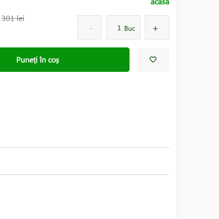
acasă
:
301 lei
Buc
Puneți în coș