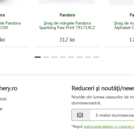
ora
Pandora
Pa
ele Pandora
Şirag de mărgele Pandora
Şirag de m
3C00
Sparkling Paw Print 791714CZ
Alphabet 
lei
312 lei
17
hery.ro
Reduceri și noutăți/news
Noutăți din lumea ceasurilor de mâ
noi
dumneavoastră.
e
*Reguli
prelucrarea datelor cu caracter 