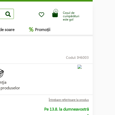
0
Coșul de
cumpărături
este gol
%
de soare
Promoții
Codul: IH6003
nţia
i produselor
Întrebare referitoare la produs
Pe 13.8. la dumneavostră