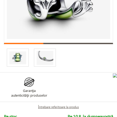
Garanţia
autenticităţii produselor
Întrebare referitoare la produs
Pe stoc
Pe 10.8. la dumneavostră