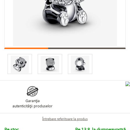
Garanţia
autenticităţii produselor
Întrebare referitoare la produs
Pe stoc
Pe 13.8. la dumneavostră