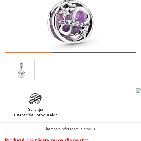
Garanţia
autenticităţii produselor
Întrebare referitoare la produs
Produsul, din păcate, nu se află pe stoc