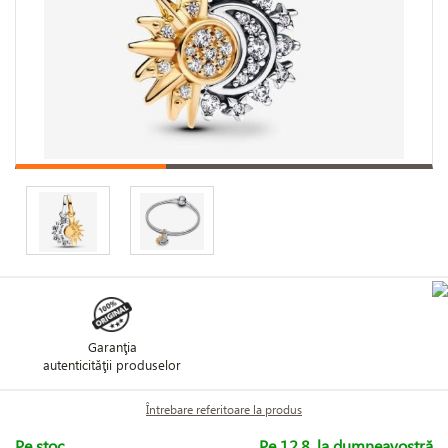
Garanţia
autenticităţii produselor
Întrebare referitoare la produs
Pe stoc
Pe 12.8. la dumneavostră