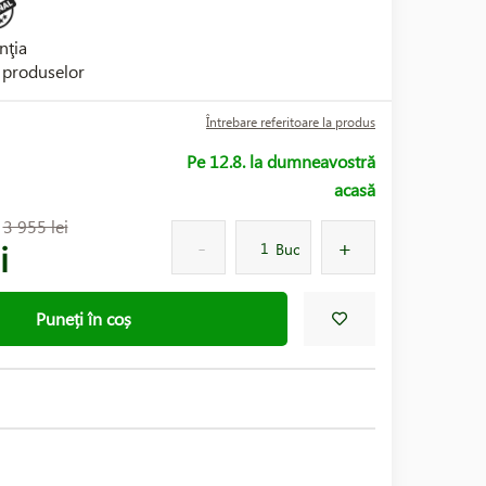
nţia
i produselor
Întrebare referitoare la produs
Pe 12.8. la dumneavostră
acasă
:
3 955 lei
i
Buc
Puneți în coș