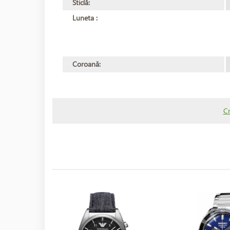
Sticlă:
Luneta :
Coroană:
C