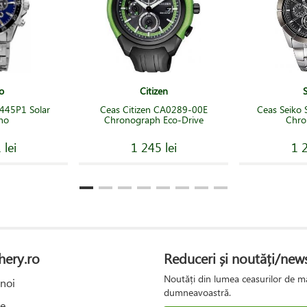
o
Citizen
445P1 Solar
Ceas Citizen CA0289-00E
Ceas Seiko
no
Chronograph Eco-Drive
Chro
 lei
1 245 lei
1 2
hery.ro
Reduceri și noutăți/news
Noutăți din lumea ceasurilor de mâ
noi
dumneavoastră.
e