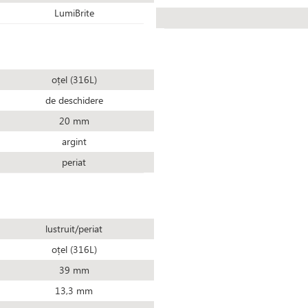
LumiBrite
oțel (316L)
de deschidere
20 mm
argint
periat
lustruit/periat
oțel (316L)
39 mm
13,3 mm