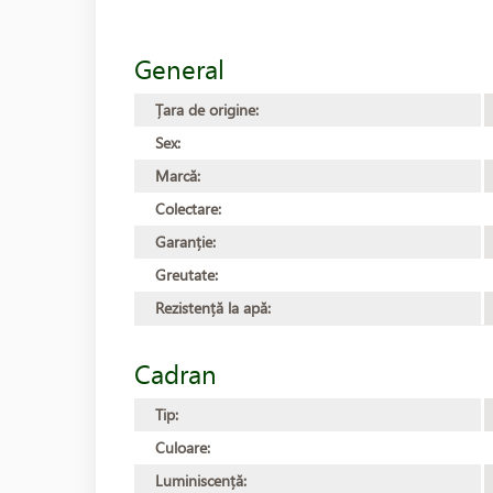
General
Țara de origine:
Sex:
Marcă:
Colectare:
Garanție:
Greutate:
Rezistență la apă:
Cadran
Tip:
Culoare:
Luminiscență: