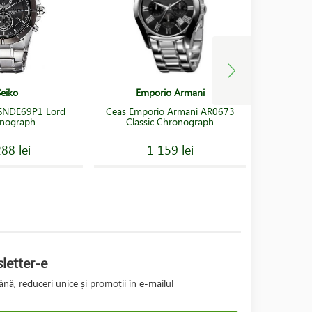
Seiko
Emporio Armani
 SNDE69P1 Lord
Ceas Emporio Armani AR0673
Ceas Seik
nograph
Classic Chronograph
Chron
88 lei
1 159 lei
letter-e
nă, reduceri unice și promoții în e-mailul