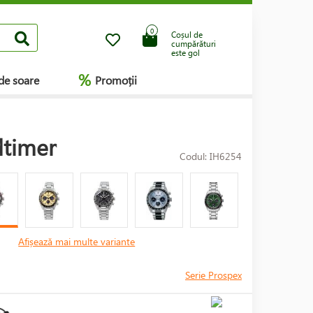
0
Coșul de
cumpărături
este gol
%
de soare
Promoții
dtimer
Codul: IH6254
Afișează mai multe variante
Serie Prospex