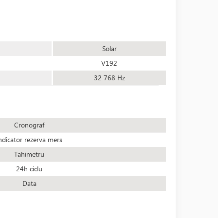
Solar
V192
32 768 Hz
Cronograf
ndicator rezerva mers
Tahimetru
24h ciclu
Data