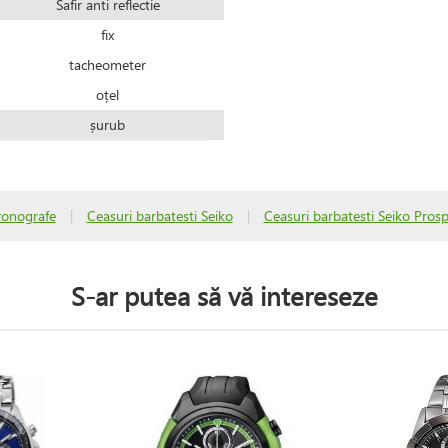
Safir anti reflectie
fix
tacheometer
oțel
șurub
ronografe
|
Ceasuri barbatesti Seiko
|
Ceasuri barbatesti Seiko Pros
S-ar putea să vă intereseze