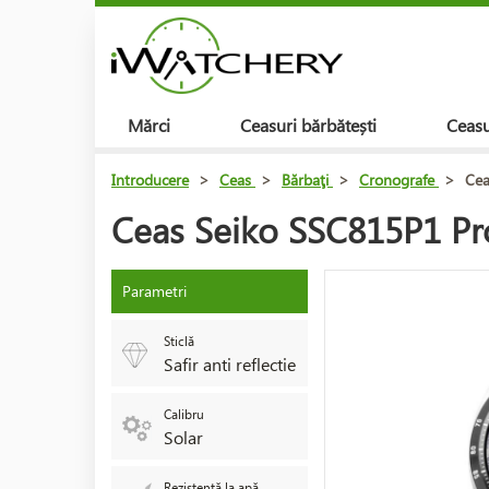
Mărci
Ceasuri bărbătești
Ceasu
Introducere
>
Ceas
>
Bărbaţi
>
Cronografe
>
Cea
Ceas Seiko SSC815P1 Pr
Parametri
Sticlă
Safir anti reflectie
Calibru
Solar
Rezistență la apă