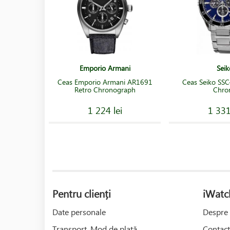
Emporio Armani
Seik
Ceas Emporio Armani AR1691
Ceas Seiko SSC
Retro Chronograph
Chro
1 224 lei
1 331
Pentru clienți
iWatc
Date personale
Despre 
Transport, Mod de plată
Contact