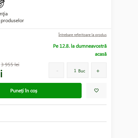
nţia
i produselor
Întrebare referitoare la produs
Pe 12.8. la dumneavostră
acasă
:
3 955 lei
i
Buc
Puneți în coș