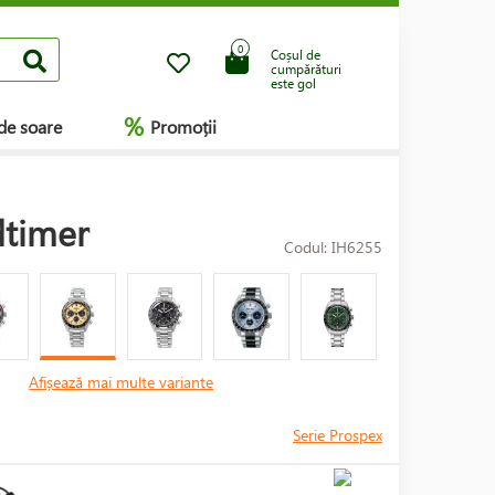
0
Coșul de
cumpărături
este gol
%
de soare
Promoții
dtimer
Codul: IH6255
Afișează mai multe variante
Serie Prospex