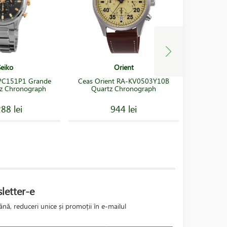
Seiko
Orient
SPC151P1 Grande
Ceas Orient RA-KV0503Y10B
Ceas Se
z Chronograph
Quartz Chronograph
C
88 lei
944 lei
letter-e
nă, reduceri unice și promoții în e-mailul