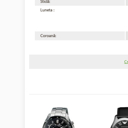
Sticlă:
Luneta :
Coroană:
C