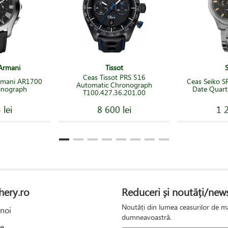
Armani
Tissot
Ceas Tissot PRS 516
rmani AR1700
Ceas Seiko 
Automatic Chronograph
onograph
Date Quart
T100.427.36.201.00
 lei
8 600 lei
1 2
hery.ro
Reduceri și noutăți/news
Noutăți din lumea ceasurilor de mâ
noi
dumneavoastră.
e