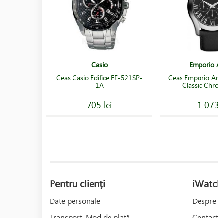
Casio
Emporio 
Ceas Casio Edifice EF-521SP-
Ceas Emporio A
1A
Classic Chr
705 lei
1 073
Pentru clienți
iWatc
Date personale
Despre 
Transport, Mod de plată
Contact