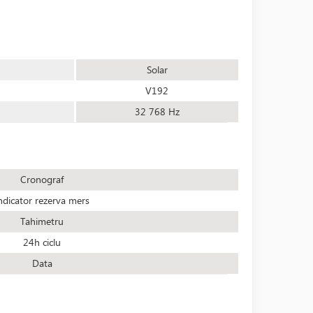
Solar
V192
32 768 Hz
Cronograf
ndicator rezerva mers
Tahimetru
24h ciclu
Data