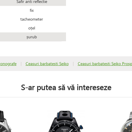
Safir anti reflectie
fix
tacheometer
oțel
șurub
ronografe
|
Ceasuri barbatesti Seiko
|
Ceasuri barbatesti Seiko Pros
S-ar putea să vă intereseze