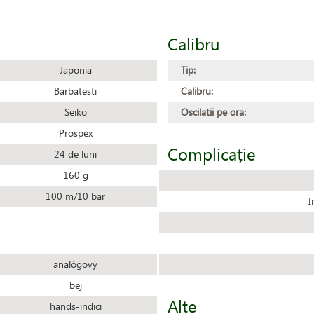
Calibru
Japonia
Tip:
Barbatesti
Calibru:
Seiko
Oscilatii pe ora:
Prospex
Complicație
24 de luni
160 g
100 m/10 bar
I
analógový
bej
Alte
hands-indici