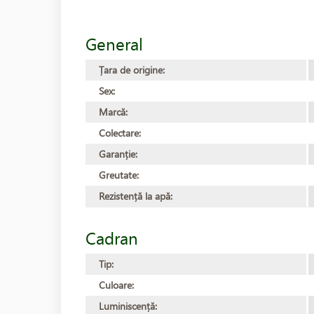
General
Țara de origine:
Sex:
Marcă:
Colectare:
Garanție:
Greutate:
Rezistență la apă:
Cadran
Tip:
Culoare:
Luminiscență: