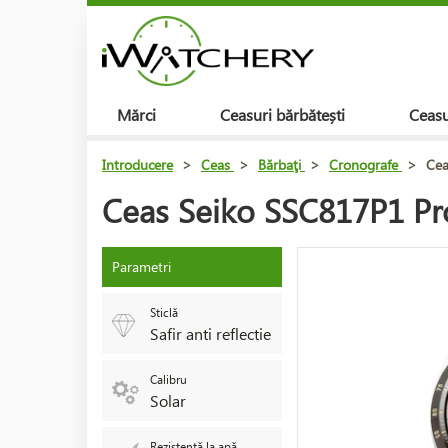
Mărci
Ceasuri bărbătești
Ceasu
Introducere
>
Ceas
>
Bărbaţi
>
Cronografe
>
Cea
Ceas Seiko SSC817P1 Pr
Parametri
Sticlă
Safir anti reflectie
Calibru
Solar
Rezistență la apă