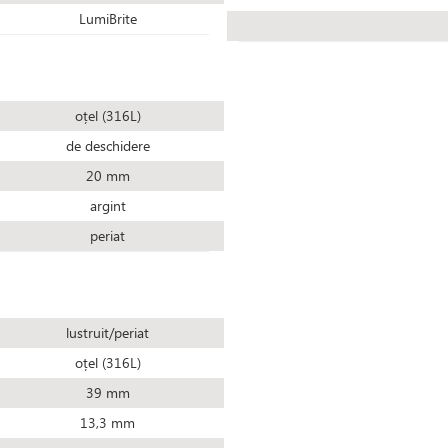
LumiBrite
oțel (316L)
de deschidere
20 mm
argint
periat
lustruit/periat
oțel (316L)
39 mm
13,3 mm