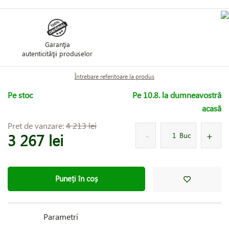
Garanţia
autenticităţii produselor
Întrebare referitoare la produs
Pe stoc
Pe 10.8. la dumneavostră
acasă
Pret de vanzare:
4 213 lei
3 267 lei
Buc
Puneți în coș
Parametri