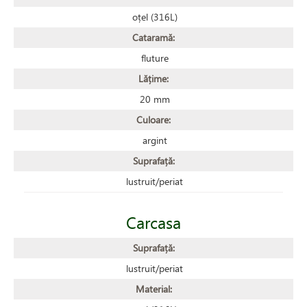
oțel (316L)
Cataramă:
fluture
Lățime:
20 mm
Culoare:
argint
Suprafață:
lustruit/periat
Carcasa
Suprafață:
lustruit/periat
Material: