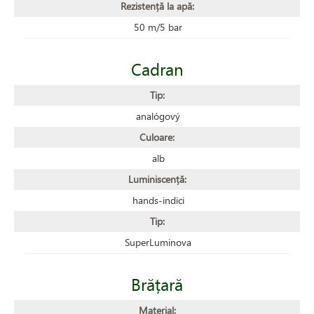
Rezistență la apă:
50 m/5 bar
Cadran
Tip:
analógový
Culoare:
alb
Luminiscență:
hands-indici
Tip:
SuperLuminova
Brățară
Material: