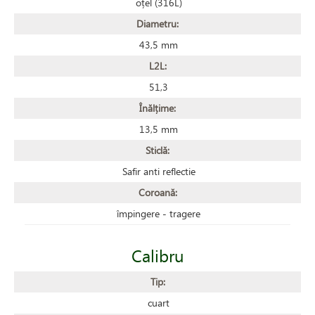
oțel (316L)
Diametru:
43,5 mm
L2L:
51,3
Înălțime:
13,5 mm
Sticlă:
Safir anti reflectie
Coroană:
împingere - tragere
Calibru
Tip:
cuart