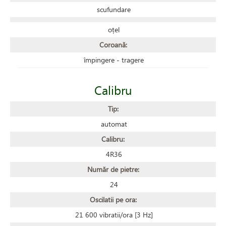
scufundare
oțel
Coroană:
împingere - tragere
Calibru
Tip:
automat
Calibru:
4R36
Număr de pietre:
24
Oscilatii pe ora:
21 600 vibratii/ora [3 Hz]