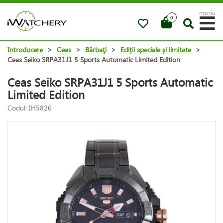
meniu
0
Introducere
>
Ceas
>
Bărbaţi
>
Ediții speciale și limitate
>
Ceas Seiko SRPA31J1 5 Sports Automatic Limited Edition
Ceas Seiko SRPA31J1 5 Sports Automatic
Limited Edition
Codul: IH5826