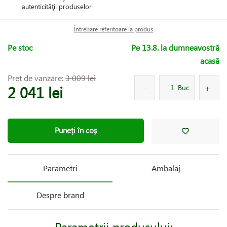
autenticităţii produselor
Întrebare referitoare la produs
Pe stoc
Pe 13.8. la dumneavostră
acasă
Pret de vanzare:
3 009 lei
2 041 lei
Buc
Puneți în coș
Parametri
Ambalaj
Despre brand
Parametrii produsului: