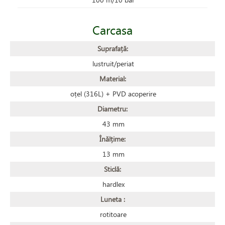
Carcasa
Suprafață:
lustruit/periat
Material:
oțel (316L) + PVD acoperire
Diametru:
43 mm
Înălțime:
13 mm
Sticlă:
hardlex
Luneta :
rotitoare