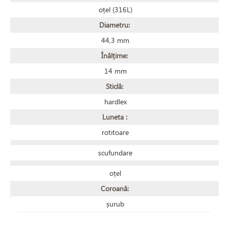
oțel (316L)
Diametru:
44,3 mm
Înălțime:
14 mm
Sticlă:
hardlex
Luneta :
rotitoare
scufundare
oțel
Coroană:
șurub