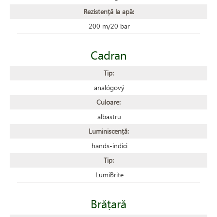
Rezistență la apă:
200 m/20 bar
Cadran
Tip:
analógový
Culoare:
albastru
Luminiscență:
hands-indici
Tip:
LumiBrite
Brățară