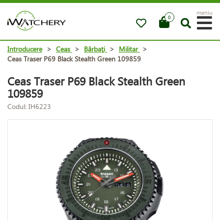
meniu
0
Introducere
>
Ceas
>
Bărbaţi
>
Militar
>
Ceas Traser P69 Black Stealth Green 109859
Ceas Traser P69 Black Stealth Green
109859
Codul: IH6223