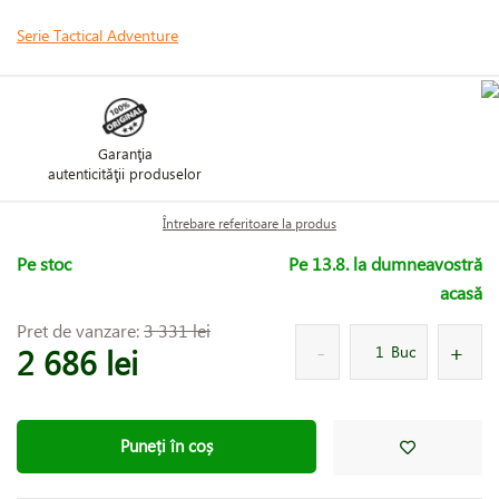
Serie Tactical Adventure
Garanţia
autenticităţii produselor
Întrebare referitoare la produs
Pe stoc
Pe 13.8. la dumneavostră
acasă
Pret de vanzare:
3 331 lei
2 686 lei
Buc
Puneți în coș