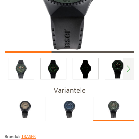
Variantele
Brandul:
TRASER