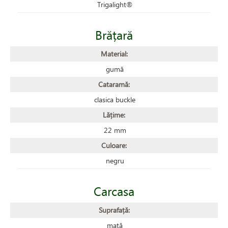
Trigalight®
Brățară
Material:
gumă
Cataramă:
clasica buckle
Lățime:
22 mm
Culoare:
negru
Carcasa
Suprafață:
mată