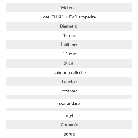
Material:
oțel (316L) + PVD acoperire
Diametru:
46 mm
Înălțime:
15 mm
Sticlă:
Safir anti reflectie
Luneta :
rotitoare
scufundare
oțel
Coroană:
șurub