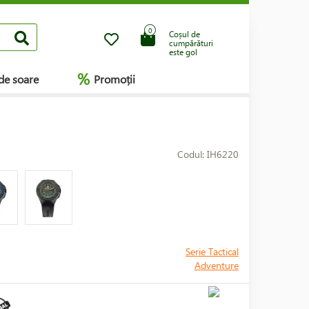
0
Coșul de
cumpărături
este gol
%
de soare
Promoții
Codul: IH6220
Serie Tactical
Adventure