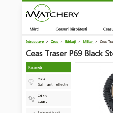
Mărci
Ceasuri bărbătești
Ceasu
Introducere
>
Ceas
>
Bărbaţi
>
Militar
>
Ceas Tra
Ceas Traser P69 Black S
Parametri
Sticlă
Safir anti reflectie
Calibru
cuart
Rezistență la apă