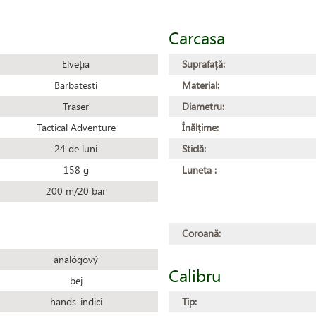
Carcasa
Elveția
Suprafață:
Barbatesti
Material:
Traser
Diametru:
Tactical Adventure
Înălțime:
24 de luni
Sticlă:
158 g
Luneta :
200 m/20 bar
Coroană:
analógový
Calibru
bej
hands-indici
Tip: