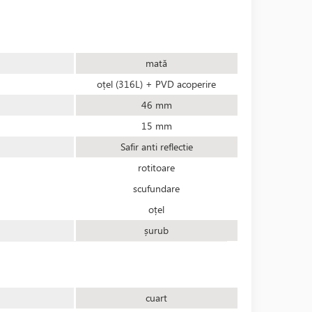
mată
oțel (316L) + PVD acoperire
46 mm
15 mm
Safir anti reflectie
rotitoare
scufundare
oțel
șurub
cuart