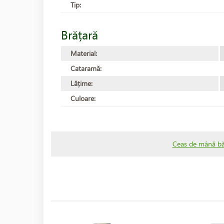
Tip:
Brățară
Material:
Cataramă:
Lățime:
Culoare:
Ceas de mână băr