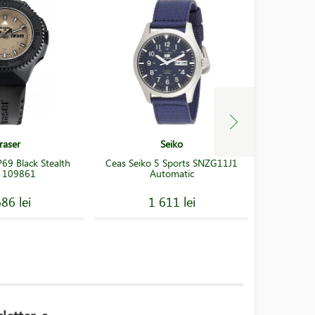
raser
Seiko
P69 Black Stealth
Ceas Seiko 5 Sports SNZG11J1
Ceas Seik
 109861
Automatic
Autom
86 lei
1 611 lei