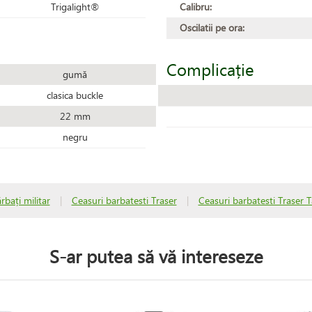
Trigalight®
Calibru:
Oscilatii pe ora:
Complicație
gumă
clasica buckle
22 mm
negru
bați militar
|
Ceasuri barbatesti Traser
|
Ceasuri barbatesti Traser 
S-ar putea să vă intereseze