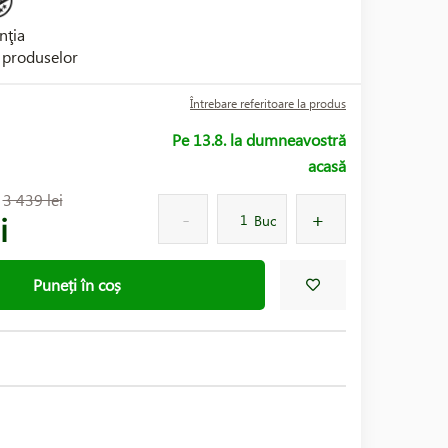
nţia
i produselor
Întrebare referitoare la produs
Pe 13.8. la dumneavostră
acasă
:
3 439 lei
i
Buc
Puneți în coș