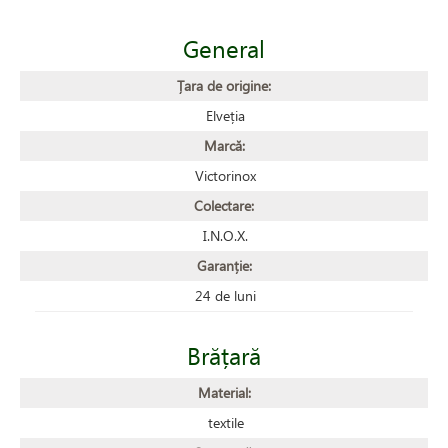
General
Țara de origine:
Elveția
Marcă:
Victorinox
Colectare:
I.N.O.X.
Garanție:
24 de luni
Brățară
Material:
textile