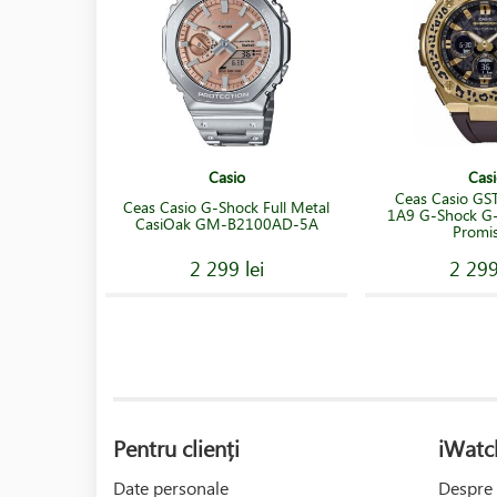
Casio
Casi
Ceas Casio G
Ceas Casio G-Shock Full Metal
1A9 G-Shock G-S
CasiOak GM-B2100AD-5A
Promi
2 299 lei
2 299
Pentru clienți
iWatc
Date personale
Despre 