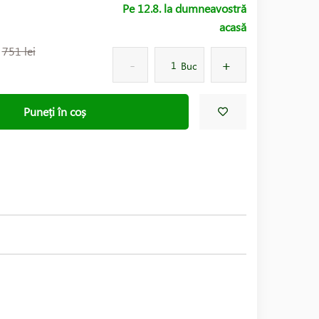
Pe 12.8. la dumneavostră
acasă
:
751 lei
Buc
Puneți în coș