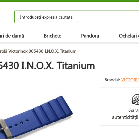
ri de damă
Brichete
Pandora
Ochelari 
olă Victorinox 005430 I.N.O.X. Titanium
5430 I.N.O.X. Titanium
Brandul:
VICTORI
Gara
autenticităţi