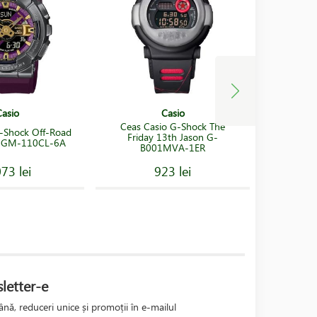
Casio
Casio
Ceas Casio G-Shock The
-Shock Off-Road
Bande
Friday 13th Jason G-
l GM-110CL-6A
005709.9
B001MVA-1ER
73 lei
923 lei
letter-e
nă, reduceri unice și promoții în e-mailul