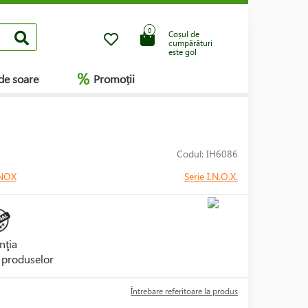
0
Coșul de
cumpărături
este gol
%
de soare
Promoții
Codul: IH6086
NOX
Serie I.N.O.X.
nţia
i produselor
Întrebare referitoare la produs