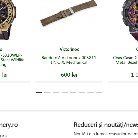
o
Victorinox
ST-S310WLP-
Banderolă Victorinox 005811
Ceas Casio G
teel Wildlife
I.N.O.X. Mechanical
Metal Beze
sing
 lei
600 lei
1 0
hery.ro
Reduceri și noutăți/news
Noutăți din lumea ceasurilor de mâ
noi