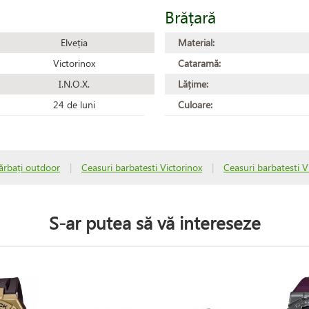
Brățară
Elveția
Material:
Victorinox
Cataramă:
I.N.O.X.
Lățime:
24 de luni
Culoare:
ărbați outdoor
|
Ceasuri barbatesti Victorinox
|
Ceasuri barbatesti Vi
S-ar putea să vă intereseze