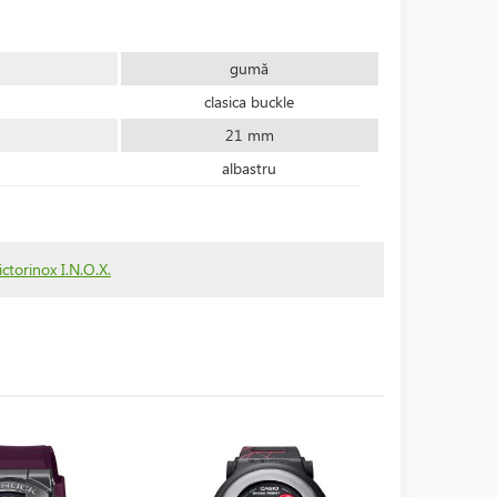
gumă
clasica buckle
21 mm
albastru
ctorinox I.N.O.X.