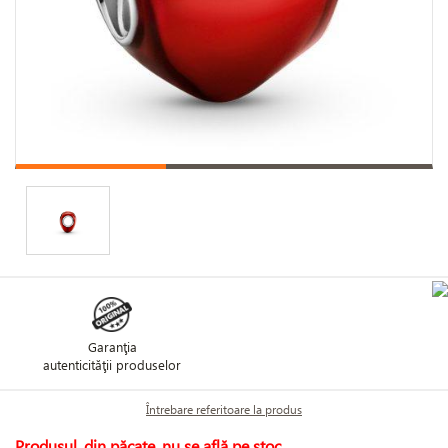
Garanţia
autenticităţii produselor
Întrebare referitoare la produs
Produsul, din păcate, nu se află pe stoc